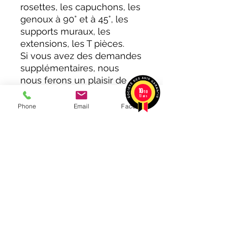
rosettes, les capuchons, les
genoux à 90° et à 45°, les
supports muraux, les
extensions, les T pièces.
Si vous avez des demandes
supplémentaires, nous
nous ferons un plaisir de
10
vous rencontrer dans les
/10
10 avis
plus brefs délais.
Phone
Email
Facebook
PRÉSENTATION
MLS PRO PELLET est votre spécialiste
de la vente de poêle à pellet et de la
fourniture de pellets. Nous avons une
large gamme de produits à vous
proposer, tous fabriqués avec la plus
grande qualité et le plus grand soin.