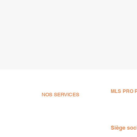
MLS PRO 
NOS SERVICES
sprl.mlso
e de la
- Chauffage
+3247548
ure de
- Sanitaire
 de
BE053440
- Rénovation
és avec
- Poêle
Siège soc
soin.
- Pellet/Bois
lients le