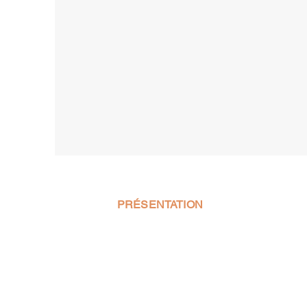
PRÉSENTATION
MLS PRO PELLET est votre spécialist
vente de poêle à pellet et de la fournit
pellets. Nous avons une large gamme
produits à vous proposer, tous fabriqu
la plus grande qualité et le plus grand 
Nous nous engageons à fournir à nos c