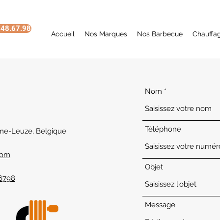
48.67.98
Accueil
Nos Marques
Nos Barbecue
Chauffa
Nom
Téléphone
me-Leuze, Belgique
com
Objet
6798
Message