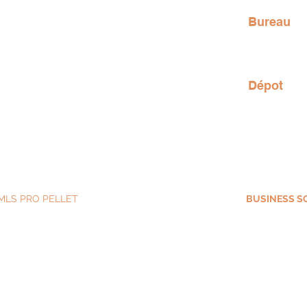
Meidoorn
us
re
Bureau
Rue viell
5377 Som
Dépot
Rue Cham
6941 Bom
MLS PRO PELLET
- Tous droits réservés - Site web par
BUSINESS S