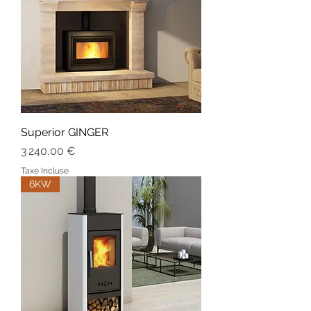
Superior GINGER
Prix
3 240,00 €
Taxe Incluse
6KW