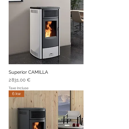
Superior CAMILLA
Prix
2 831,00 €
Taxe Incluse
6 kw