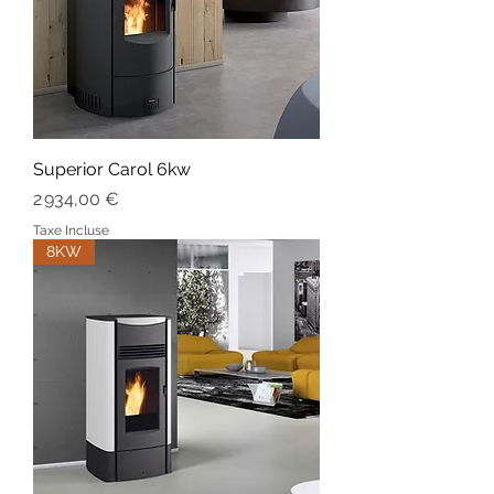
Superior Carol 6kw
Prix
2 934,00 €
Taxe Incluse
8KW