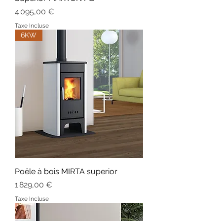
Prix
4 095,00 €
Taxe Incluse
6KW
Poêle à bois MIRTA superior
Prix
1 829,00 €
Taxe Incluse