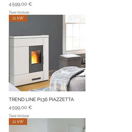
Prix
4 599,00 €
Taxe Incluse
11 kW
TREND LINE P136 PIAZZETTA
Prix
4 599,00 €
Taxe Incluse
11 kW