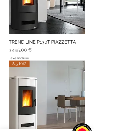
TREND LINE P130T PIAZZETTA
Prix
3 495,00 €
Taxe Incluse
8.5 KW