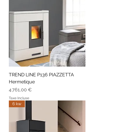
TREND LINE P136 PIAZZETTA
Hermetique
Prix
4 761,00 €
Taxe Incluse
6 kw