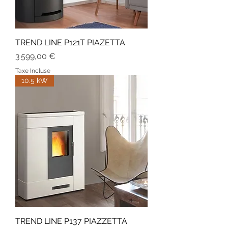
TREND LINE P121T PIAZETTA
Prix
3 599,00 €
Taxe Incluse
10.5 kW
TREND LINE P137 PIAZZETTA