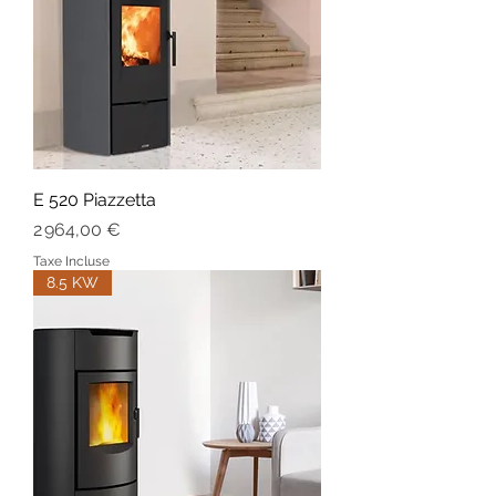
E 520 Piazzetta
Prix
2 964,00 €
Taxe Incluse
8.5 KW