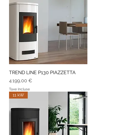
TREND LINE P130 PIAZZETTA
Prix
4 199,00 €
Taxe Incluse
11 kW