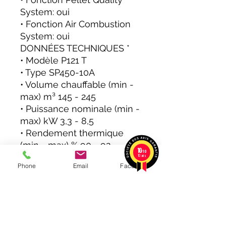
System: oui
• Fonction Air Combustion
System: oui
DONNÉES TECHNIQUES *
• Modèle P121 T
• Type SP450-10A
• Volume chauffable (min -
max) m³ 145 - 245
• Puissance nominale (min -
max) kW 3,3 - 8,5
• Rendement thermique
(min - max) % 90 - 92
10
/10
• Consommation nominale
10 avis
Phone
Email
Facebook
(min - max) kg/h 0,75 - 1,93
• Capacité du réservoir kg
16,5
• Poids du poêle kg 98