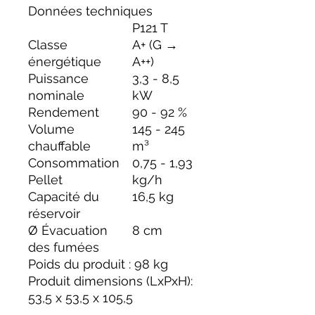
Données techniques
P121 T
Classe
A+ (G →
énergétique
A++)
Puissance
3,3 - 8,5
nominale
kW
Rendement
90 - 92 %
Volume
145 - 245
chauffable
m³
Consommation
0,75 - 1,93
Pellet
kg/h
Capacité du
16,5 kg
réservoir
Ø Évacuation
8 cm
des fumées
Poids du produit : 98 kg
Produit dimensions (LxPxH):
53,5 x 53,5 x 105,5