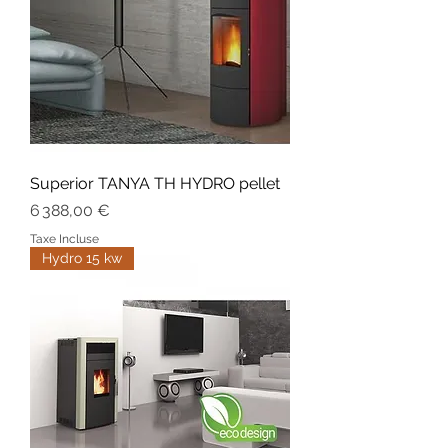
Superior TANYA TH HYDRO pellet
Prix
6 388,00 €
Taxe Incluse
Hydro 15 kw