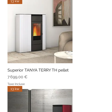
13 kw
Superior TANYA TERRY TH pellet
Prix
7 699,00 €
Taxe Incluse
13 kw