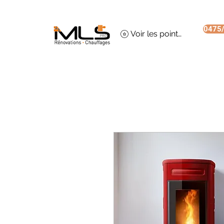
0475/
Voir les points