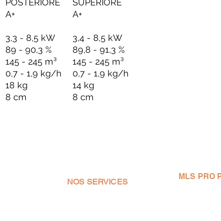
POSTERIORE
SUPERIORE
e
A+
A+
3,3 - 8,5 kW
3,4 - 8,5 kW
89 - 90,3 %
89,8 - 91,3 %
145 - 245 m³
145 - 245 m³
0,7 - 1,9 kg/h
0,7 - 1,9 kg/h
18 kg
14 kg
8 cm
8 cm
MLS PRO 
NOS SERVICES
sprl.mlso
e de la
- Chauffage
+3247548
ure de
- Sanitaire
 de
BE053440