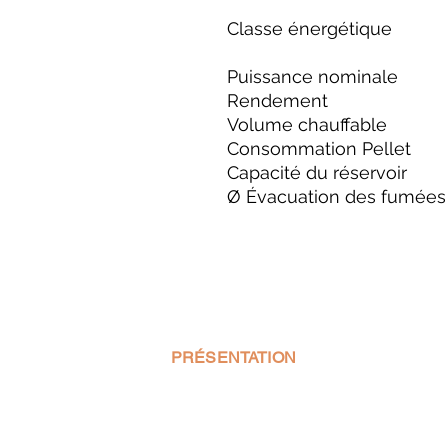
Classe énergétiqu
Puissance nominale
Rendement
Volume chauffable
Consommation Pellet
Capacité du réservoir
Ø Évacuation des fumées
PRÉSENTATION
MLS PRO PELLET est votre spécialist
vente de poêle à pellet et de la fournit
pellets. Nous avons une large gamme