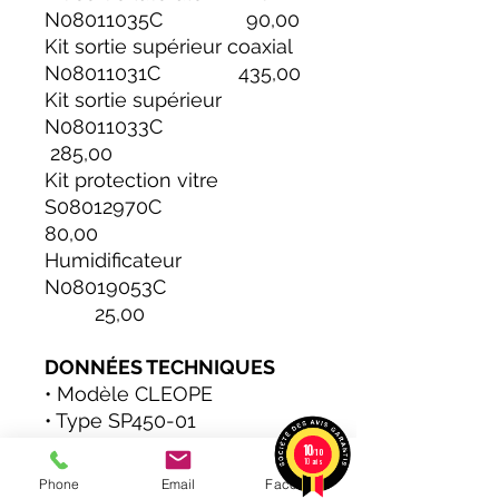
N08011035C 90,00
Kit sortie supérieur coaxial
N08011031C 435,00
Kit sortie supérieur
N08011033C
285,00
Kit protection vitre
S08012970C
80,00
Humidificateur
N08019053C
25,00
DONNÉES TECHNIQUES
• Modèle CLEOPE
• Type SP450-01
• Classe d'efficacité
10
/10
10 avis
énergétique A+
Phone
Email
Facebook