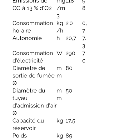
Émissions de
mg
118
9
CO à 13 % d'O2
/m
8
3
Consommation
kg
2.0
0,
horaire
/h
7
Autonomie
h
20,7
7.
3
Consommation
W
290
7
d'électricité
0
Diamètre de
m
80
sortie de fumée
m
Ø
Diamètre du
m
50
tuyau
m
d'admission d'air
Ø
Capacité du
kg
17,5
réservoir
Poids
kg
89