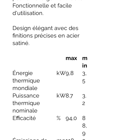
Fonctionnelle et facile
d'utilisation.
Design élégant avec des
finitions précises en acier
satiné.
max
m
in
Énergie
kW
9,8
3,
thermique
5
mondiale
Puissance
kW
8.7
3.
thermique
2
nominale
Efficacité
%
94,0
8
8,
9