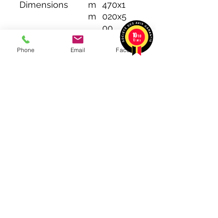
Dimensions
m
470x1
m
020x5
00
10
/10
10 avis
Phone
Email
Facebook
PRÉSENTATION
MLS PRO PELLET est votre spécialiste
de la vente de poêle à pellet et de la
fourniture de pellets. Nous avons une
large gamme de produits à vous
proposer, tous fabriqués avec la plus
grande qualité et le plus grand soin.
Nous nous engageons à fournir à nos
clients le meilleur service possible, afin
que vous puissiez être sûr de prendre la
meilleure décision pour votre maison.
NOS SERVICES
- Chauffage
- Sanitaire