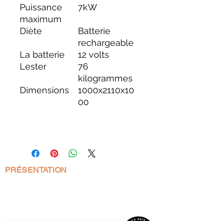
Puissance
7kW
maximum
Diète
Batterie
rechargeable
La batterie
12 volts
Lester
76
kilogrammes
Dimensions
1000x2110x10
00
PRÉSENTATION
MLS PRO PELLET est votre spécialiste
de la vente de poêle à pellet et de la
fourniture de pellets. Nous avons une
large gamme de produits à vous