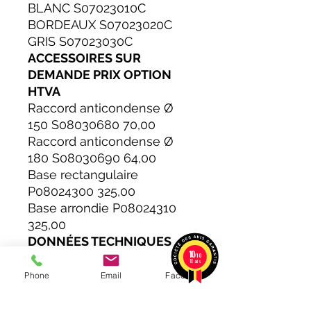
BLANC S07023010C
BORDEAUX S07023020C
GRIS S07023030C
ACCESSOIRES SUR
DEMANDE PRIX OPTION
HTVA
Raccord anticondense Ø
150 S08030680 70,00
Raccord anticondense Ø
180 S08030690 64,00
Base rectangulaire
P08024300 325,00
Base arrondie P08024310
325,00
DONNÉES TECHNIQUES
10
• Modèle SAVINA
/10
10 avis
• Type S55F
Phone
Email
Facebook
• Classe d'efficacité
énergétique A